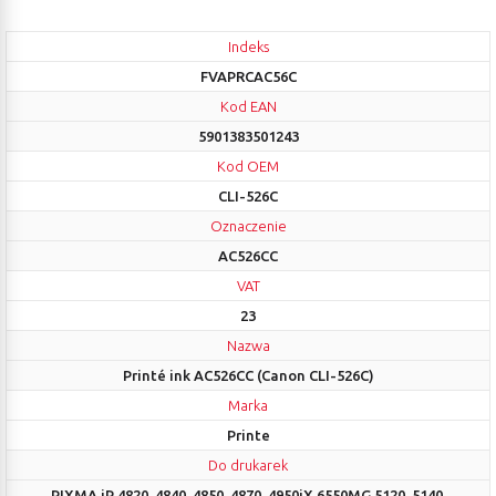
Indeks
FVAPRCAC56C
Kod EAN
5901383501243
Kod OEM
CLI-526C
Oznaczenie
AC526CC
VAT
23
Nazwa
Printé ink AC526CC (Canon CLI-526C)
Marka
Printe
Do drukarek
PIXMA iP 4820, 4840, 4850, 4870, 4950iX 6550MG 5120, 5140,