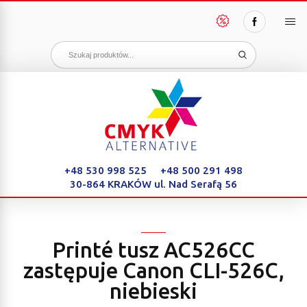
PAKIETY
OSZCZĘDNOŚCI
+48 530 998 525
+48 500 291 498
30-864 KRAKÓW
ul. Nad Serafą 56
Printé tusz AC526CC
zastępuje Canon CLI-526C,
niebieski