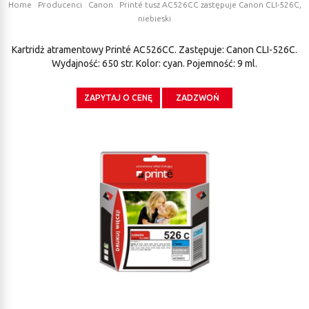
Home
:
Producenci
:
Canon
:
Printé tusz AC526CC zastępuje Canon CLI-526C,
niebieski
Kartridż atramentowy Printé AC526CC. Zastępuje: Canon CLI-526C.
Wydajność: 650 str. Kolor: cyan. Pojemność: 9 ml.
ZAPYTAJ O CENĘ
ZADZWOŃ