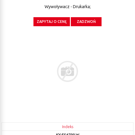
Wywoływacz - Drukarka;
ZAPYTAJ O CENĘ
ZADZWOŃ
Indeks
KY:FS6700.W