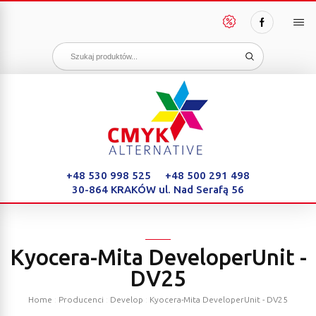
PAKIETY
OSZCZĘDNOŚCI
+48 530 998 525
+48 500 291 498
30-864 KRAKÓW
ul. Nad Serafą 56
Kyocera-Mita DeveloperUnit -
DV25
Home
:
Producenci
:
Develop
:
Kyocera-Mita DeveloperUnit - DV25