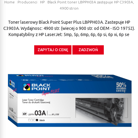
Home
:
Producenci
:
HP
:
Black Point toner LBPPH03A zastępuje HP C3903A,
4900 stron
Toner laserowy Black Point Super Plus LBPPH03A. Zastepuje HP
C3903A. Wydajnosc: 4900 str. (wiecej o 900 str. od OEM - ISO 19752).
Kompatybilny z HP LaserJet: 5mp, 5p, 6mp, 6p, 6p si, 6p xi, 6p se
ZAPYTAJ O CENĘ
ZADZWOŃ