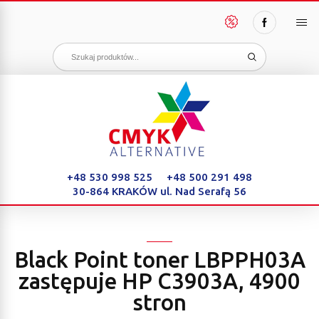
PAKIETY
OSZCZĘDNOŚCI
+48 530 998 525
+48 500 291 498
30-864 KRAKÓW
ul. Nad Serafą 56
Black Point toner LBPPH03A
zastępuje HP C3903A, 4900
stron