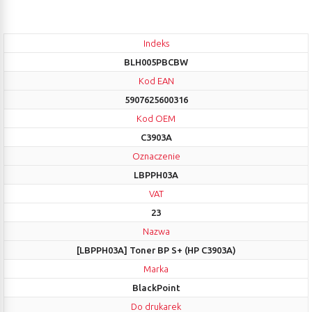
Indeks
BLH005PBCBW
Kod EAN
5907625600316
Kod OEM
C3903A
Oznaczenie
LBPPH03A
VAT
23
Nazwa
[LBPPH03A] Toner BP S+ (HP C3903A)
Marka
BlackPoint
Do drukarek