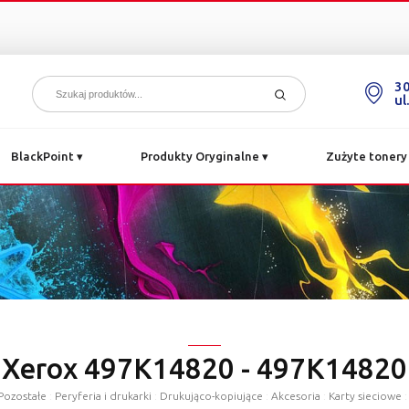
3
ul
BlackPoint
▾
Produkty Oryginalne
▾
Zużyte tonery 
Xerox 497K14820 - 497K14820
Pozostałe
:
Peryferia i drukarki
:
Drukująco-kopiujące
:
Akcesoria
:
Karty sieciowe