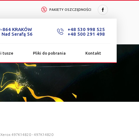
PAKIETY OSZCZĘDNOŚCI
0-864 KRAKÓW
+48 530 998 525
. Nad Serafą 56
+48 500 291 498
i tusze
Pliki do pobrania
Kontakt
:
Xerox 497K14820 - 497K14820