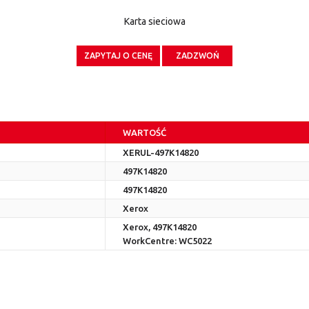
Karta sieciowa
ZAPYTAJ O CENĘ
ZADZWOŃ
WARTOŚĆ
XERUL-497K14820
497K14820
497K14820
Xerox
Xerox, 497K14820
WorkCentre: WC5022